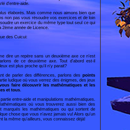
rlé d'
entre-aide
.
 plus élaborés. Mais comme nous aimons bien que
ons non pas vous résoudre vos exercices et de loin
ésoudre un exercice du même type tout seul ce qui
 la 2ème année de Licence.
ue des Cuicui:
 me dire un repère sans un deuxième axe ce n'est
parlons de ce deuxième axe. Tout d'abord est-il
deux est plus proche qu'il n'y parait?
ant de parler des différences, parlons des
points
partie ludique où vous verrez des énigmes, des jeux
vous faire découvrir les mathématiques et les
es et tous
.
 partie entre-aide et manipulations mathématiques.
Mathématiques
où vous trouverez aussi bien des
t marqués les mathématiques ou qui sortent de
uelque chose que vous n'avez jamais vu! Alors qu'un
t la même qu'ailleurs, vous connaissez déjà!