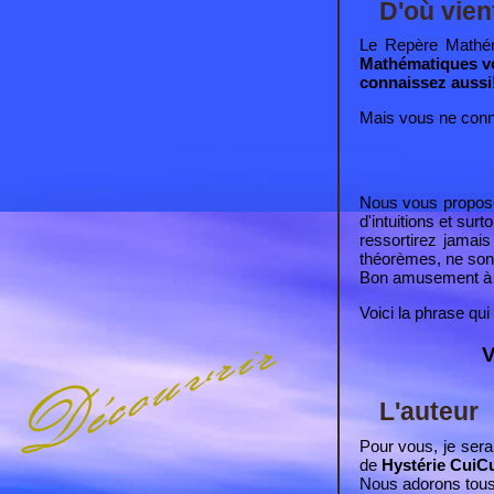
D'où vien
Le Repère Mathém
Mathématiques v
connaissez aussi!
Mais vous ne conn
Nous vous proposo
d'intuitions et su
ressortirez jamai
théorèmes, ne sont
Bon amusement à to
Voici la phrase qui
V
L'auteur
Pour vous, je sera
de
Hystérie CuiC
Nous adorons tous 