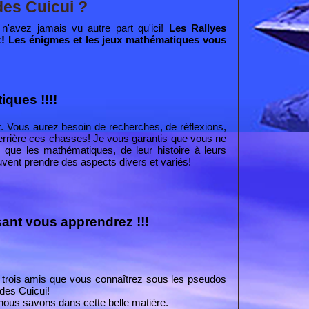
es Cuicui ?
'avez jamais vu autre part qu'ici!
Les Rallyes
 Les énigmes et les jeux mathématiques vous
ques !!!!
 Vous aurez besoin de recherches, de réflexions,
 derrière ces chasses! Je vous garantis que vous ne
z que les mathématiques, de leur histoire à leurs
uvent prendre des aspects divers et variés!
sant vous apprendrez !!!
de trois amis que vous connaîtrez sous les pseudos
 des Cuicui
!
ous savons dans cette belle matière.