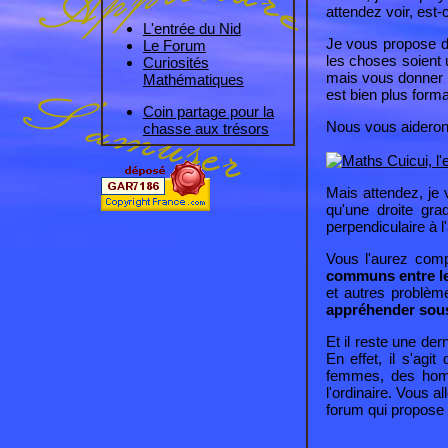
attendez voir, est-
L'entrée du Nid
Je vous propose d
Le Forum
les choses soient 
Curiosités
mais vous donner d
Mathématiques
est bien plus form
Coin partage pour la
Nous vous aideron
chasse aux trésors
Mais attendez, je
qu'une droite gra
perpendiculaire à l
Vous l'aurez comp
communs entre l
et autres problèm
appréhender sous 
Et il reste une de
En effet, il s'agit
femmes, des homm
l'ordinaire. Vous 
forum qui propose 