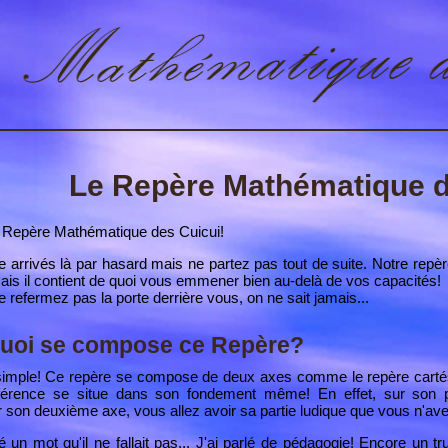
Le Repère Mathématique d
 Repère Mathématique des Cuicui!
e arrivés là par hasard mais ne partez pas tout de suite. Notre repère
ais il contient de quoi vous emmener bien au-delà de vos capacités!
e refermez pas la porte derrière vous, on ne sait jamais...
quoi se compose ce Repère?
t simple! Ce repère se compose de deux axes comme le repère cartés
ifférence se situe dans son fondement même! En effet,
sur son p
 son deuxième axe, vous allez avoir sa partie ludique
que vous n'avez
é un mot qu'il ne fallait pas... J'ai parlé de pédagogie! Encore un 