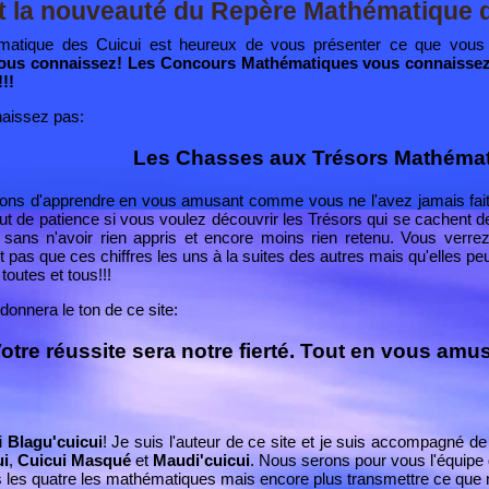
t la nouveauté du Repère Mathématique d
atique des Cuicui est heureux de vous présenter ce que vous n
ous connaissez! Les Concours Mathématiques vous connaissez!
!!
aissez pas:
Les Chasses aux Trésors Mathémati
ns d'apprendre en vous amusant comme vous ne l'avez jamais fait.
rtout de patience si vous voulez découvrir les Trésors qui se cachent
s sans n'avoir rien appris et encore moins rien retenu. Vous verre
 pas que ces chiffres les uns à la suites des autres mais qu'elles pe
utes et tous!!!
 donnera le ton de ce site:
otre réussite sera notre fierté. Tout en vous amu
i
Blagu'cuicui
! Je suis l'auteur de ce site et je suis accompagné 
ui
,
Cuicui Masqué
et
Maudi'cuicui
. Nous serons pour vous
l'équipe
les quatre les mathématiques mais encore plus transmettre ce que n