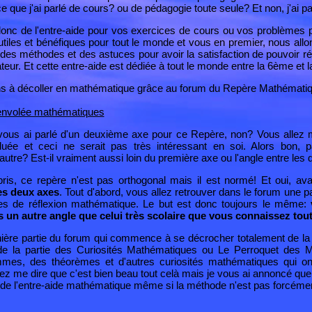
ce que j'ai parlé de cours? ou de pédagogie toute seule? Et non, j'ai pa
onc de l'entre-aide pour vos exercices de cours ou vos problèmes
utiles et bénéfiques pour tout le monde et vous en premier, nous all
es méthodes et des astuces pour avoir la satisfaction de pouvoir r
ateur. Et cette entre-aide est dédiée à tout le monde entre la 6ème et
s à décoller en mathématique grâce au forum du Repère Mathématiq
 vous ai parlé d'un deuxième axe pour ce Repère, non? Vous allez
duée et ceci ne serait pas très intéressant en soi. Alors bon, 
'autre? Est-il vraiment aussi loin du première axe ou l'angle entre les 
ris, ce repère n'est pas orthogonal mais il est normé! Et oui, av
es deux axes
. Tout d'abord, vous allez retrouver dans le forum une 
es de réflexion mathématique. Le but est donc toujours le même:
un autre angle que celui très scolaire que vous connaissez tout
rnière partie du forum qui commence à se décrocher totalement de la
 de la partie des
Curiosités Mathématiques
ou
Le Perroquet des 
es, des théorèmes et d'autres curiosités mathématiques qui on
allez me dire que c'est bien beau tout celà mais je vous ai annoncé q
de l'entre-aide mathématique même si la méthode n'est pas forcémen