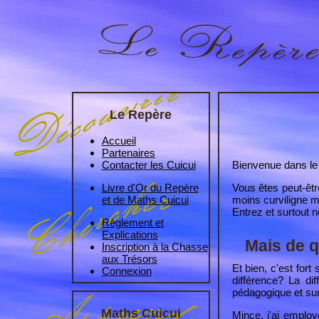
Le Repère
Accueil
Partenaires
Bienvenue dans le
Contacter les Cuicui
Vous êtes peut-êtr
Livre d'Or du Repère
moins curviligne m
et de Maths Cuicui
Entrez et surtout n
Règlement et
Explications
Mais de 
Inscription à la Chasse
aux Trésors
Et bien, c'est for
Connexion
différence? La d
pédagogique et sur
Maths Cuicui
Mince, j'ai employ